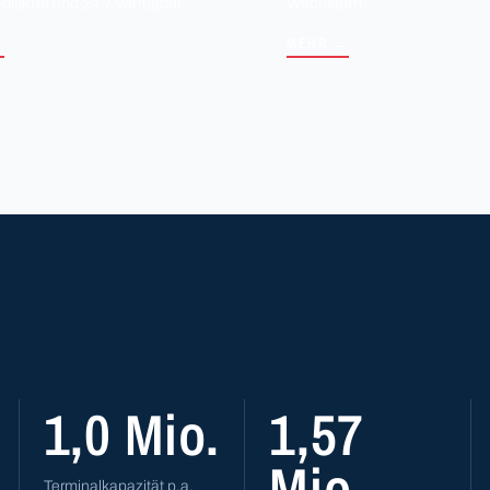
 diskret und 24/7 verfügbar.
Wachstum.
→
MEHR →
1,0 Mio.
1,57
Mio.
Terminalkapazität p.a.