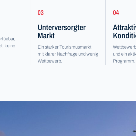
03
04
Unterversorgter
Attrakt
Markt
Kondit
rfügbar,
t, keine
Ein starker Tourismusmarkt
Wettbewerbs
mit klarer Nachfrage und wenig
und ein akti
Wettbewerb.
Programm.