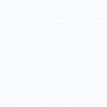
REISEN
BUSINESS AVIATION
AIRLINES & TOURISTIK
STANDOR
ROSTOCK AIRPORT · RLG