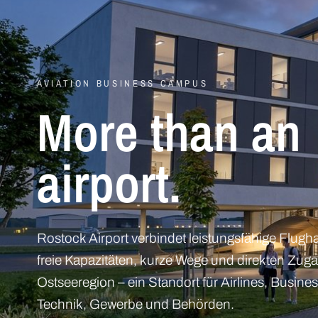
AVIATION BUSINESS CAMPUS
More than an
airport.
Rostock Airport verbindet leistungsfähige Flugha
freie Kapazitäten, kurze Wege und direkten Zug
Ostseeregion – ein Standort für Airlines, Busines
Technik, Gewerbe und Behörden.