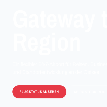
Gateway t
Region
Ein flexibler 24/7-Airport für Reisen, Busines
und Standortentwicklung an der Ostsee.
FLUGSTATUS ANSEHEN
AB ROSTOCK REIS