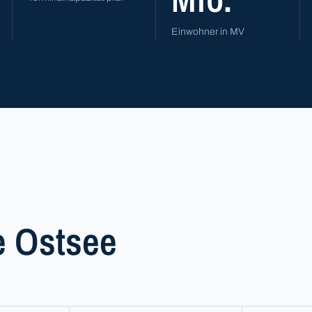
Einwohner in MV
e Ostsee