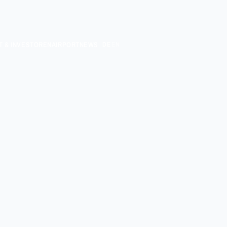
T & INVESTOREN
AIRPORT
NEWS
DE
EN