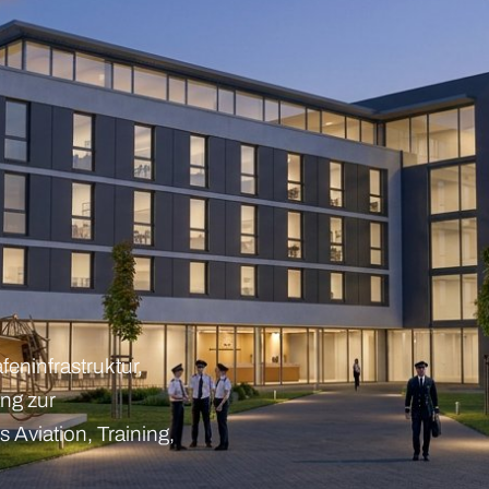
feninfrastruktur,
ang zur
s Aviation, Training,