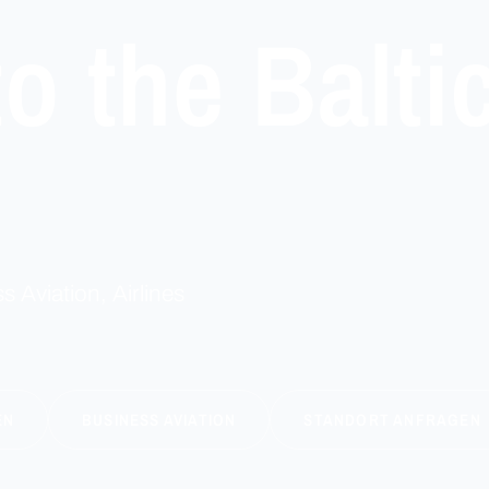
o the Balti
s Aviation, Airlines
EN
BUSINESS AVIATION
STANDORT ANFRAGEN