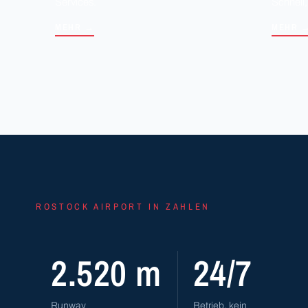
Services.
Schnell,
MEHR →
MEHR 
ROSTOCK AIRPORT IN ZAHLEN
2.520 m
24/7
Runway
Betrieb, kein