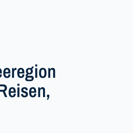
eeregion
Reisen,