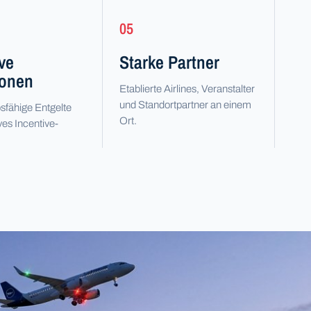
05
ive
Starke Partner
ionen
Etablierte Airlines, Veranstalter
und Standortpartner an einem
fähige Entgelte
Ort.
ves Incentive-