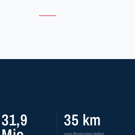
Flächen, Hangars und Infrastruktur.
MEHR →
31,9
35 km
Mio.
zum Rostocker Hafen